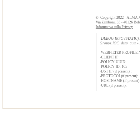
©
Copyright
2022 - ALMA 
Via Zamboni, 33 - 40126 Bol
Informativa sulla Privacy
-DEBUG INFO (STATIC): 
Groups:IOC_deny_auth - B
-WEBFILTER PROFILE 
-CLIENT IP:
-POLICY UUID:
-POLICY ID: 105
-DST IP (if present) :
-PROTOCOL(if present):
-HOSTNAME (if present)
-URL (if present):