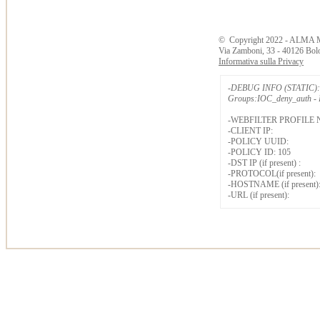
©
Copyright
2022 - ALMA 
Via Zamboni, 33 - 40126 Bol
Informativa sulla Privacy
-DEBUG INFO (STATIC): 
Groups:IOC_deny_auth - B
-WEBFILTER PROFILE 
-CLIENT IP:
-POLICY UUID:
-POLICY ID: 105
-DST IP (if present) :
-PROTOCOL(if present):
-HOSTNAME (if present)
-URL (if present):