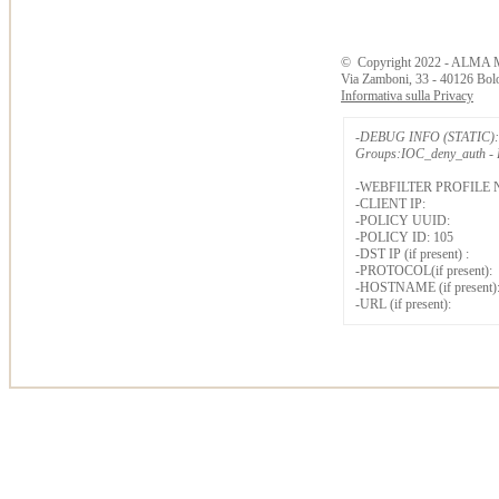
©
Copyright
2022 - ALMA 
Via Zamboni, 33 - 40126 Bol
Informativa sulla Privacy
-DEBUG INFO (STATIC): 
Groups:IOC_deny_auth - B
-WEBFILTER PROFILE 
-CLIENT IP:
-POLICY UUID:
-POLICY ID: 105
-DST IP (if present) :
-PROTOCOL(if present):
-HOSTNAME (if present)
-URL (if present):