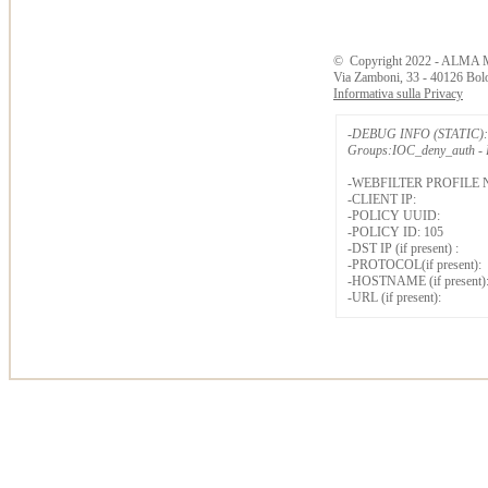
©
Copyright
2022 - ALMA 
Via Zamboni, 33 - 40126 Bol
Informativa sulla Privacy
-DEBUG INFO (STATIC): 
Groups:IOC_deny_auth - B
-WEBFILTER PROFILE 
-CLIENT IP:
-POLICY UUID:
-POLICY ID: 105
-DST IP (if present) :
-PROTOCOL(if present):
-HOSTNAME (if present)
-URL (if present):