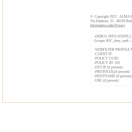
©
Copyright
2022 - ALMA 
Via Zamboni, 33 - 40126 Bol
Informativa sulla Privacy
-DEBUG INFO (STATIC): 
Groups:IOC_deny_auth - B
-WEBFILTER PROFILE 
-CLIENT IP:
-POLICY UUID:
-POLICY ID: 105
-DST IP (if present) :
-PROTOCOL(if present):
-HOSTNAME (if present)
-URL (if present):