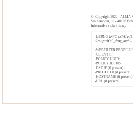
©
Copyright
2022 - ALMA 
Via Zamboni, 33 - 40126 Bol
Informativa sulla Privacy
-DEBUG INFO (STATIC): 
Groups:IOC_deny_auth - B
-WEBFILTER PROFILE 
-CLIENT IP:
-POLICY UUID:
-POLICY ID: 105
-DST IP (if present) :
-PROTOCOL(if present):
-HOSTNAME (if present)
-URL (if present):