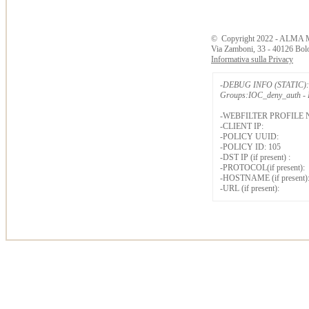
©
Copyright
2022 - ALMA 
Via Zamboni, 33 - 40126 Bol
Informativa sulla Privacy
-DEBUG INFO (STATIC): 
Groups:IOC_deny_auth - B
-WEBFILTER PROFILE 
-CLIENT IP:
-POLICY UUID:
-POLICY ID: 105
-DST IP (if present) :
-PROTOCOL(if present):
-HOSTNAME (if present)
-URL (if present):