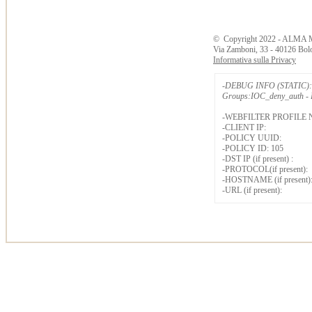
©
Copyright
2022 - ALMA 
Via Zamboni, 33 - 40126 Bol
Informativa sulla Privacy
-DEBUG INFO (STATIC): 
Groups:IOC_deny_auth - B
-WEBFILTER PROFILE 
-CLIENT IP:
-POLICY UUID:
-POLICY ID: 105
-DST IP (if present) :
-PROTOCOL(if present):
-HOSTNAME (if present)
-URL (if present):