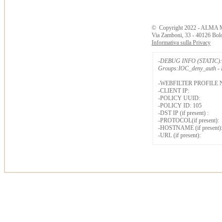
©
Copyright
2022 - ALMA 
Via Zamboni, 33 - 40126 Bol
Informativa sulla Privacy
-DEBUG INFO (STATIC): 
Groups:IOC_deny_auth - B
-WEBFILTER PROFILE 
-CLIENT IP:
-POLICY UUID:
-POLICY ID: 105
-DST IP (if present) :
-PROTOCOL(if present):
-HOSTNAME (if present)
-URL (if present):