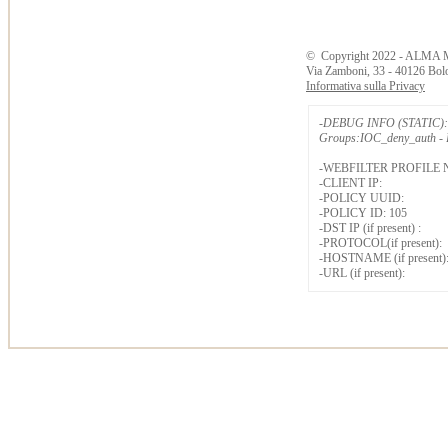
©
Copyright
2022 - ALMA 
Via Zamboni, 33 - 40126 Bol
Informativa sulla Privacy
-DEBUG INFO (STATIC): 
Groups:IOC_deny_auth - B
-WEBFILTER PROFILE 
-CLIENT IP:
-POLICY UUID:
-POLICY ID: 105
-DST IP (if present) :
-PROTOCOL(if present):
-HOSTNAME (if present)
-URL (if present):