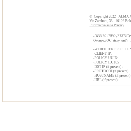
©
Copyright
2022 - ALMA 
Via Zamboni, 33 - 40126 Bol
Informativa sulla Privacy
-DEBUG INFO (STATIC): 
Groups:IOC_deny_auth - B
-WEBFILTER PROFILE 
-CLIENT IP:
-POLICY UUID:
-POLICY ID: 105
-DST IP (if present) :
-PROTOCOL(if present):
-HOSTNAME (if present)
-URL (if present):