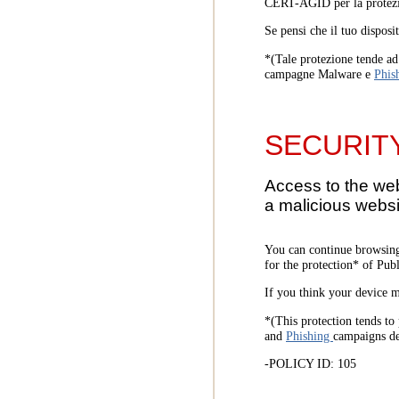
CERT-AGID per la protezi
Se pensi che il tuo disposi
*(Tale protezione tende ad 
campagne Malware e
Phis
SECURIT
Access to the we
a malicious websi
You can continue browsing
for the protection* of Pub
If you think your device m
*(This protection tends to 
and
Phishing
campaigns d
-POLICY ID: 105