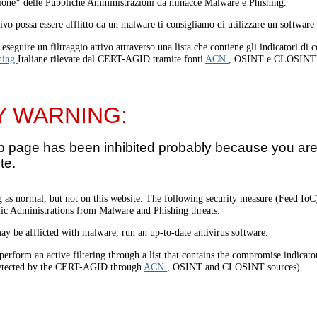
one* delle Pubbliche Amministrazioni da minacce Malware e Phishing.
tivo possa essere afflitto da un malware ti consigliamo di utilizzare un software
eseguire un filtraggio attivo attraverso una lista che contiene gli indicatori di
hing
Italiane rilevate dal CERT-AGID tramite fonti
ACN
, OSINT e CLOSINT
Y WARNING:
b page has been inhibited probably because you are 
te.
 as normal, but not on this website. The following security measure (Feed I
lic Administrations from Malware and Phishing threats.
ay be afflicted with malware, run an up-to-date antivirus software.
perform an active filtering through a list that contains the compromise indicato
etected by the CERT-AGID through
ACN
, OSINT and CLOSINT sources)