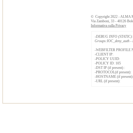
©
Copyright
2022 - ALMA 
Via Zamboni, 33 - 40126 Bol
Informativa sulla Privacy
-DEBUG INFO (STATIC): 
Groups:IOC_deny_auth - B
-WEBFILTER PROFILE 
-CLIENT IP:
-POLICY UUID:
-POLICY ID: 105
-DST IP (if present) :
-PROTOCOL(if present):
-HOSTNAME (if present)
-URL (if present):