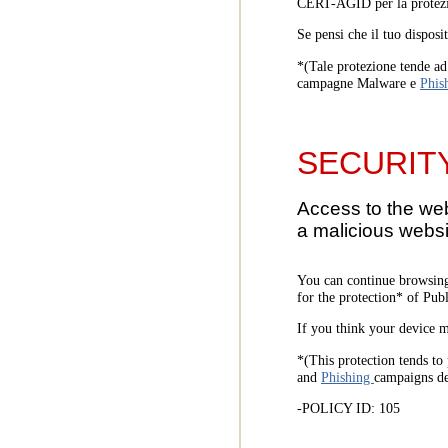
CERT-AGID per la protezi
Se pensi che il tuo disposi
*(Tale protezione tende ad 
campagne Malware e
Phis
SECURIT
Access to the we
a malicious websi
You can continue browsing
for the protection* of Pub
If you think your device m
*(This protection tends to 
and
Phishing
campaigns d
-POLICY ID: 105