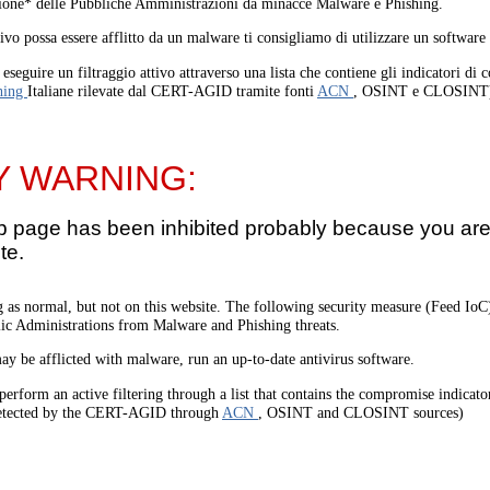
one* delle Pubbliche Amministrazioni da minacce Malware e Phishing.
tivo possa essere afflitto da un malware ti consigliamo di utilizzare un software
eseguire un filtraggio attivo attraverso una lista che contiene gli indicatori di
hing
Italiane rilevate dal CERT-AGID tramite fonti
ACN
, OSINT e CLOSINT
Y WARNING:
b page has been inhibited probably because you are 
te.
 as normal, but not on this website. The following security measure (Feed I
lic Administrations from Malware and Phishing threats.
ay be afflicted with malware, run an up-to-date antivirus software.
perform an active filtering through a list that contains the compromise indicato
etected by the CERT-AGID through
ACN
, OSINT and CLOSINT sources)