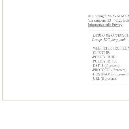
©
Copyright
2022 - ALMA 
Via Zamboni, 33 - 40126 Bol
Informativa sulla Privacy
-DEBUG INFO (STATIC): 
Groups:IOC_deny_auth - B
-WEBFILTER PROFILE 
-CLIENT IP:
-POLICY UUID:
-POLICY ID: 105
-DST IP (if present) :
-PROTOCOL(if present):
-HOSTNAME (if present)
-URL (if present):