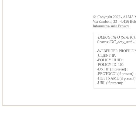
©
Copyright
2022 - ALMA 
Via Zamboni, 33 - 40126 Bol
Informativa sulla Privacy
-DEBUG INFO (STATIC): 
Groups:IOC_deny_auth - B
-WEBFILTER PROFILE 
-CLIENT IP:
-POLICY UUID:
-POLICY ID: 105
-DST IP (if present) :
-PROTOCOL(if present):
-HOSTNAME (if present)
-URL (if present):