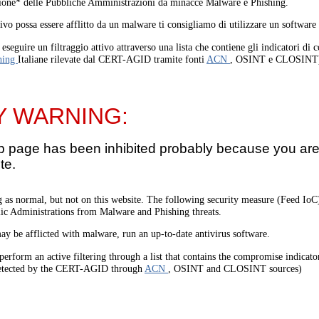
one* delle Pubbliche Amministrazioni da minacce Malware e Phishing.
tivo possa essere afflitto da un malware ti consigliamo di utilizzare un software
eseguire un filtraggio attivo attraverso una lista che contiene gli indicatori di
hing
Italiane rilevate dal CERT-AGID tramite fonti
ACN
, OSINT e CLOSINT
Y WARNING:
b page has been inhibited probably because you are 
te.
 as normal, but not on this website. The following security measure (Feed I
lic Administrations from Malware and Phishing threats.
ay be afflicted with malware, run an up-to-date antivirus software.
perform an active filtering through a list that contains the compromise indicato
etected by the CERT-AGID through
ACN
, OSINT and CLOSINT sources)