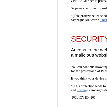
CERT-AGID per la protezi
Se pensi che il tuo disposi
*(Tale protezione tende ad 
campagne Malware e
Phis
SECURIT
Access to the we
a malicious websi
You can continue browsing
for the protection* of Pub
If you think your device m
*(This protection tends to 
and
Phishing
campaigns d
-POLICY ID: 105