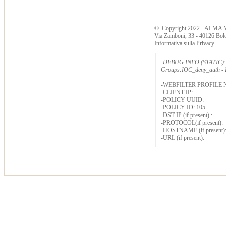
©
Copyright
2022 - ALMA 
Via Zamboni, 33 - 40126 Bol
Informativa sulla Privacy
-DEBUG INFO (STATIC): 
Groups:IOC_deny_auth - B
-WEBFILTER PROFILE 
-CLIENT IP:
-POLICY UUID:
-POLICY ID: 105
-DST IP (if present) :
-PROTOCOL(if present):
-HOSTNAME (if present)
-URL (if present):