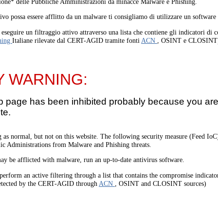
one* delle Pubbliche Amministrazioni da minacce Malware e Phishing.
tivo possa essere afflitto da un malware ti consigliamo di utilizzare un software
eseguire un filtraggio attivo attraverso una lista che contiene gli indicatori di
hing
Italiane rilevate dal CERT-AGID tramite fonti
ACN
, OSINT e CLOSINT
Y WARNING:
b page has been inhibited probably because you are 
te.
 as normal, but not on this website. The following security measure (Feed I
lic Administrations from Malware and Phishing threats.
ay be afflicted with malware, run an up-to-date antivirus software.
perform an active filtering through a list that contains the compromise indicato
etected by the CERT-AGID through
ACN
, OSINT and CLOSINT sources)