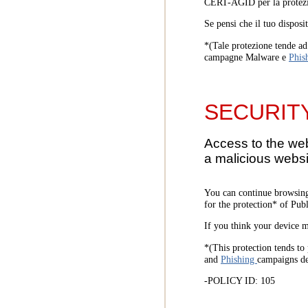
CERT-AGID per la protezi
Se pensi che il tuo disposi
*(Tale protezione tende ad 
campagne Malware e
Phis
SECURIT
Access to the we
a malicious websi
You can continue browsing
for the protection* of Pub
If you think your device m
*(This protection tends to 
and
Phishing
campaigns d
-POLICY ID: 105