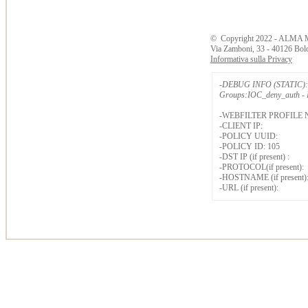
©
Copyright
2022 - ALMA 
Via Zamboni, 33 - 40126 Bol
Informativa sulla Privacy
-DEBUG INFO (STATIC): 
Groups:IOC_deny_auth - B
-WEBFILTER PROFILE 
-CLIENT IP:
-POLICY UUID:
-POLICY ID: 105
-DST IP (if present) :
-PROTOCOL(if present):
-HOSTNAME (if present)
-URL (if present):