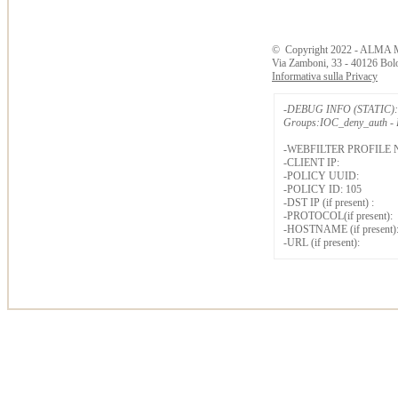
©
Copyright
2022 - ALMA 
Via Zamboni, 33 - 40126 Bol
Informativa sulla Privacy
-DEBUG INFO (STATIC): 
Groups:IOC_deny_auth - B
-WEBFILTER PROFILE 
-CLIENT IP:
-POLICY UUID:
-POLICY ID: 105
-DST IP (if present) :
-PROTOCOL(if present):
-HOSTNAME (if present)
-URL (if present):