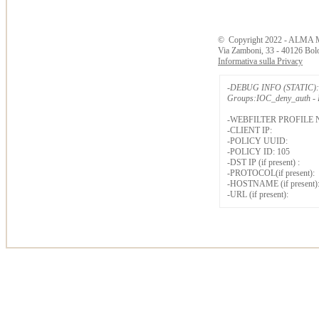
©
Copyright
2022 - ALMA 
Via Zamboni, 33 - 40126 Bol
Informativa sulla Privacy
-DEBUG INFO (STATIC): 
Groups:IOC_deny_auth - B
-WEBFILTER PROFILE 
-CLIENT IP:
-POLICY UUID:
-POLICY ID: 105
-DST IP (if present) :
-PROTOCOL(if present):
-HOSTNAME (if present)
-URL (if present):