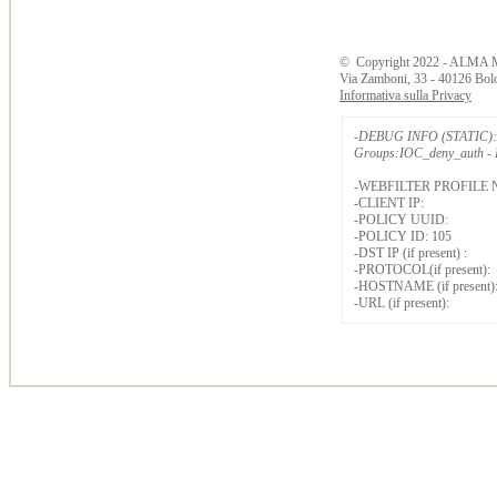
©
Copyright
2022 - ALMA 
Via Zamboni, 33 - 40126 Bol
Informativa sulla Privacy
-DEBUG INFO (STATIC): 
Groups:IOC_deny_auth - B
-WEBFILTER PROFILE 
-CLIENT IP:
-POLICY UUID:
-POLICY ID: 105
-DST IP (if present) :
-PROTOCOL(if present):
-HOSTNAME (if present)
-URL (if present):