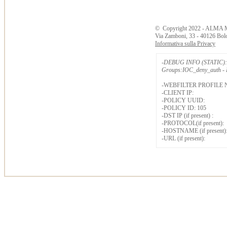
©
Copyright
2022 - ALMA 
Via Zamboni, 33 - 40126 Bol
Informativa sulla Privacy
-DEBUG INFO (STATIC): 
Groups:IOC_deny_auth - B
-WEBFILTER PROFILE 
-CLIENT IP:
-POLICY UUID:
-POLICY ID: 105
-DST IP (if present) :
-PROTOCOL(if present):
-HOSTNAME (if present)
-URL (if present):