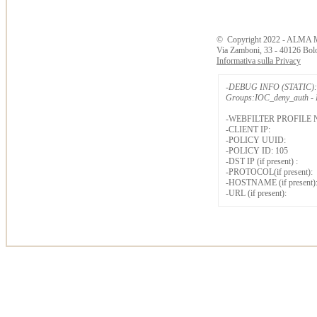
©
Copyright
2022 - ALMA 
Via Zamboni, 33 - 40126 Bol
Informativa sulla Privacy
-DEBUG INFO (STATIC): 
Groups:IOC_deny_auth - B
-WEBFILTER PROFILE 
-CLIENT IP:
-POLICY UUID:
-POLICY ID: 105
-DST IP (if present) :
-PROTOCOL(if present):
-HOSTNAME (if present)
-URL (if present):