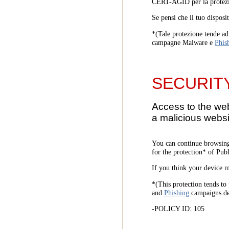
CERT-AGID per la protezi
Se pensi che il tuo disposi
*(Tale protezione tende ad 
campagne Malware e
Phis
SECURIT
Access to the we
a malicious websi
You can continue browsing
for the protection* of Pub
If you think your device m
*(This protection tends to 
and
Phishing
campaigns d
-POLICY ID: 105