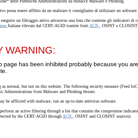
one* delle Pubbliche Amministrazioni da minacce Malware e Phishing.
tivo possa essere afflitto da un malware ti consigliamo di utilizzare un software
eseguire un filtraggio attivo attraverso una lista che contiene gli indicatori di
hing
Italiane rilevate dal CERT-AGID tramite fonti
ACN
, OSINT e CLOSINT
Y WARNING:
b page has been inhibited probably because you are 
te.
 as normal, but not on this website. The following security measure (Feed I
lic Administrations from Malware and Phishing threats.
ay be afflicted with malware, run an up-to-date antivirus software.
perform an active filtering through a list that contains the compromise indicato
etected by the CERT-AGID through
ACN
, OSINT and CLOSINT sources)