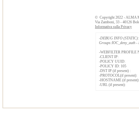
©
Copyright
2022 - ALMA 
Via Zamboni, 33 - 40126 Bol
Informativa sulla Privacy
-DEBUG INFO (STATIC): 
Groups:IOC_deny_auth - B
-WEBFILTER PROFILE 
-CLIENT IP:
-POLICY UUID:
-POLICY ID: 105
-DST IP (if present) :
-PROTOCOL(if present):
-HOSTNAME (if present)
-URL (if present):