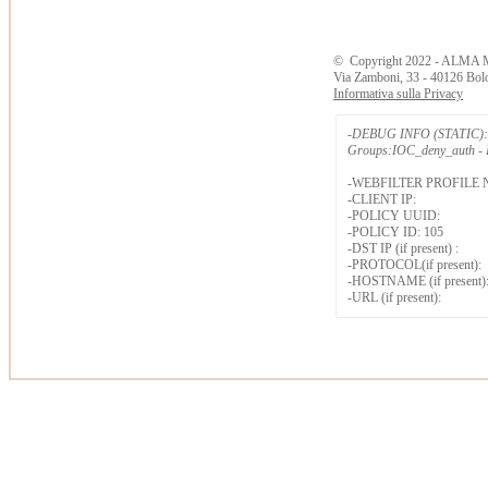
©
Copyright
2022 - ALMA 
Via Zamboni, 33 - 40126 Bol
Informativa sulla Privacy
-DEBUG INFO (STATIC): 
Groups:IOC_deny_auth - B
-WEBFILTER PROFILE 
-CLIENT IP:
-POLICY UUID:
-POLICY ID: 105
-DST IP (if present) :
-PROTOCOL(if present):
-HOSTNAME (if present)
-URL (if present):