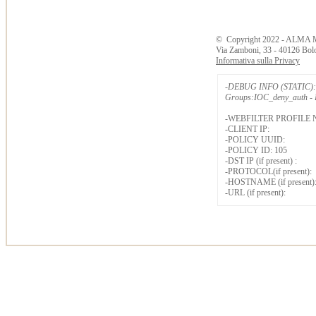
©
Copyright
2022 - ALMA 
Via Zamboni, 33 - 40126 Bol
Informativa sulla Privacy
-DEBUG INFO (STATIC): 
Groups:IOC_deny_auth - B
-WEBFILTER PROFILE 
-CLIENT IP:
-POLICY UUID:
-POLICY ID: 105
-DST IP (if present) :
-PROTOCOL(if present):
-HOSTNAME (if present)
-URL (if present):