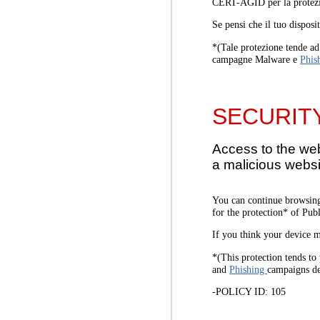
CERT-AGID per la protezi
Se pensi che il tuo disposi
*(Tale protezione tende ad 
campagne Malware e
Phis
SECURIT
Access to the we
a malicious websi
You can continue browsing
for the protection* of Pub
If you think your device m
*(This protection tends to 
and
Phishing
campaigns d
-POLICY ID: 105