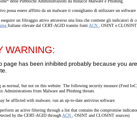
one* delle Pubbliche Amministrazioni da minacce Malware e Phishing.
tivo possa essere afflitto da un malware ti consigliamo di utilizzare un software
eseguire un filtraggio attivo attraverso una lista che contiene gli indicatori di
hing
Italiane rilevate dal CERT-AGID tramite fonti
ACN
, OSINT e CLOSINT
Y WARNING:
b page has been inhibited probably because you are 
te.
 as normal, but not on this website. The following security measure (Feed I
lic Administrations from Malware and Phishing threats.
ay be afflicted with malware, run an up-to-date antivirus software.
perform an active filtering through a list that contains the compromise indicato
etected by the CERT-AGID through
ACN
, OSINT and CLOSINT sources)