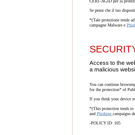
CERT-AGID per la protezi
Se pensi che il tuo disposi
*(Tale protezione tende ad 
campagne Malware e
Phis
SECURIT
Access to the we
a malicious websi
You can continue browsing
for the protection* of Pub
If you think your device m
*(This protection tends to 
and
Phishing
campaigns d
-POLICY ID: 105