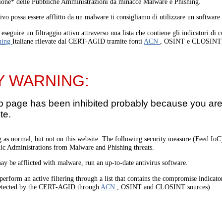
one* delle Pubbliche Amministrazioni da minacce Malware e Phishing.
tivo possa essere afflitto da un malware ti consigliamo di utilizzare un software
eseguire un filtraggio attivo attraverso una lista che contiene gli indicatori di
hing
Italiane rilevate dal CERT-AGID tramite fonti
ACN
, OSINT e CLOSINT
Y WARNING:
b page has been inhibited probably because you are 
te.
 as normal, but not on this website. The following security measure (Feed I
lic Administrations from Malware and Phishing threats.
ay be afflicted with malware, run an up-to-date antivirus software.
perform an active filtering through a list that contains the compromise indicato
etected by the CERT-AGID through
ACN
, OSINT and CLOSINT sources)