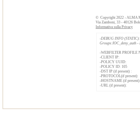
©
Copyright
2022 - ALMA 
Via Zamboni, 33 - 40126 Bol
Informativa sulla Privacy
-DEBUG INFO (STATIC): 
Groups:IOC_deny_auth - B
-WEBFILTER PROFILE 
-CLIENT IP:
-POLICY UUID:
-POLICY ID: 105
-DST IP (if present) :
-PROTOCOL(if present):
-HOSTNAME (if present)
-URL (if present):