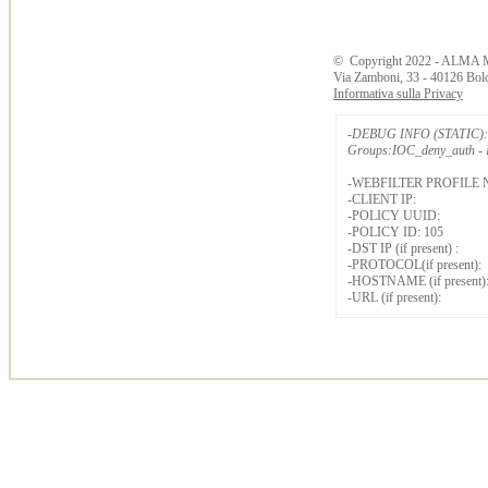
©
Copyright
2022 - ALMA 
Via Zamboni, 33 - 40126 Bol
Informativa sulla Privacy
-DEBUG INFO (STATIC): 
Groups:IOC_deny_auth - B
-WEBFILTER PROFILE 
-CLIENT IP:
-POLICY UUID:
-POLICY ID: 105
-DST IP (if present) :
-PROTOCOL(if present):
-HOSTNAME (if present)
-URL (if present):