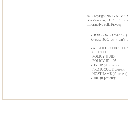
©
Copyright
2022 - ALMA 
Via Zamboni, 33 - 40126 Bol
Informativa sulla Privacy
-DEBUG INFO (STATIC): 
Groups:IOC_deny_auth - B
-WEBFILTER PROFILE 
-CLIENT IP:
-POLICY UUID:
-POLICY ID: 105
-DST IP (if present) :
-PROTOCOL(if present):
-HOSTNAME (if present)
-URL (if present):