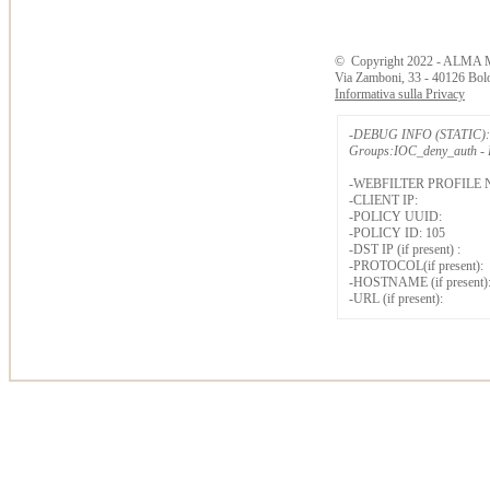
©
Copyright
2022 - ALMA 
Via Zamboni, 33 - 40126 Bol
Informativa sulla Privacy
-DEBUG INFO (STATIC): 
Groups:IOC_deny_auth - B
-WEBFILTER PROFILE 
-CLIENT IP:
-POLICY UUID:
-POLICY ID: 105
-DST IP (if present) :
-PROTOCOL(if present):
-HOSTNAME (if present)
-URL (if present):