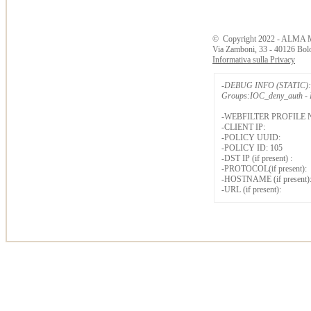
©
Copyright
2022 - ALMA 
Via Zamboni, 33 - 40126 Bol
Informativa sulla Privacy
-DEBUG INFO (STATIC): 
Groups:IOC_deny_auth - B
-WEBFILTER PROFILE 
-CLIENT IP:
-POLICY UUID:
-POLICY ID: 105
-DST IP (if present) :
-PROTOCOL(if present):
-HOSTNAME (if present)
-URL (if present):