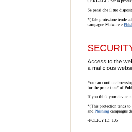
CERT-AGID per la protezi
Se pensi che il tuo disposi
*(Tale protezione tende ad 
campagne Malware e
Phis
SECURIT
Access to the we
a malicious websi
You can continue browsing
for the protection* of Pub
If you think your device m
*(This protection tends to 
and
Phishing
campaigns d
-POLICY ID: 105