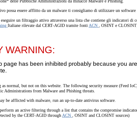
one* delle Pubbliche Amministrazioni da minacce Malware e Phishing.
tivo possa essere afflitto da un malware ti consigliamo di utilizzare un software
eseguire un filtraggio attivo attraverso una lista che contiene gli indicatori di
hing
Italiane rilevate dal CERT-AGID tramite fonti
ACN
, OSINT e CLOSINT
Y WARNING:
b page has been inhibited probably because you are 
te.
 as normal, but not on this website. The following security measure (Feed I
lic Administrations from Malware and Phishing threats.
ay be afflicted with malware, run an up-to-date antivirus software.
perform an active filtering through a list that contains the compromise indicato
etected by the CERT-AGID through
ACN
, OSINT and CLOSINT sources)