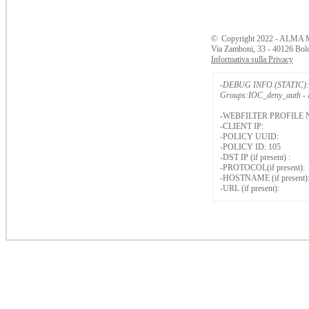
©
Copyright
2022 - ALMA 
Via Zamboni, 33 - 40126 Bol
Informativa sulla Privacy
-DEBUG INFO (STATIC): 
Groups:IOC_deny_auth - B
-WEBFILTER PROFILE 
-CLIENT IP:
-POLICY UUID:
-POLICY ID: 105
-DST IP (if present) :
-PROTOCOL(if present):
-HOSTNAME (if present)
-URL (if present):