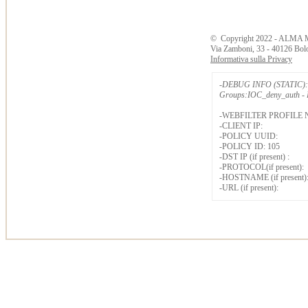
©
Copyright
2022 - ALMA 
Via Zamboni, 33 - 40126 Bol
Informativa sulla Privacy
-DEBUG INFO (STATIC): 
Groups:IOC_deny_auth - B
-WEBFILTER PROFILE 
-CLIENT IP:
-POLICY UUID:
-POLICY ID: 105
-DST IP (if present) :
-PROTOCOL(if present):
-HOSTNAME (if present)
-URL (if present):