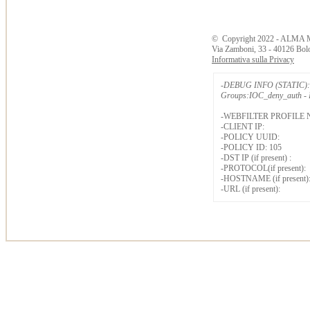
©
Copyright
2022 - ALMA 
Via Zamboni, 33 - 40126 Bol
Informativa sulla Privacy
-DEBUG INFO (STATIC): 
Groups:IOC_deny_auth - B
-WEBFILTER PROFILE 
-CLIENT IP:
-POLICY UUID:
-POLICY ID: 105
-DST IP (if present) :
-PROTOCOL(if present):
-HOSTNAME (if present)
-URL (if present):