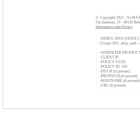
©
Copyright
2022 - ALMA 
Via Zamboni, 33 - 40126 Bol
Informativa sulla Privacy
-DEBUG INFO (STATIC): 
Groups:IOC_deny_auth - B
-WEBFILTER PROFILE 
-CLIENT IP:
-POLICY UUID:
-POLICY ID: 105
-DST IP (if present) :
-PROTOCOL(if present):
-HOSTNAME (if present)
-URL (if present):