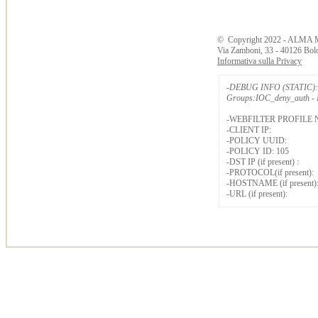
©
Copyright
2022 - ALMA 
Via Zamboni, 33 - 40126 Bol
Informativa sulla Privacy
-DEBUG INFO (STATIC): 
Groups:IOC_deny_auth - B
-WEBFILTER PROFILE 
-CLIENT IP:
-POLICY UUID:
-POLICY ID: 105
-DST IP (if present) :
-PROTOCOL(if present):
-HOSTNAME (if present)
-URL (if present):