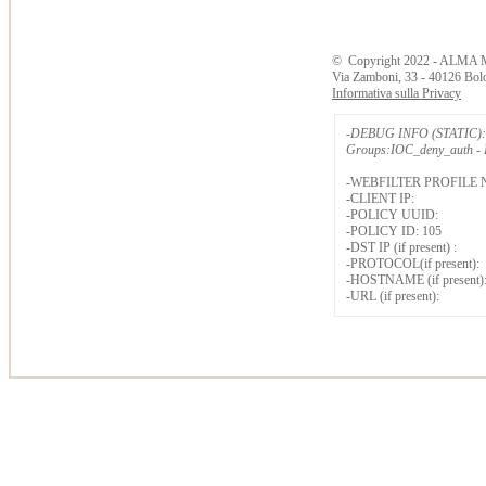
©
Copyright
2022 - ALMA 
Via Zamboni, 33 - 40126 Bol
Informativa sulla Privacy
-DEBUG INFO (STATIC): 
Groups:IOC_deny_auth - B
-WEBFILTER PROFILE 
-CLIENT IP:
-POLICY UUID:
-POLICY ID: 105
-DST IP (if present) :
-PROTOCOL(if present):
-HOSTNAME (if present)
-URL (if present):