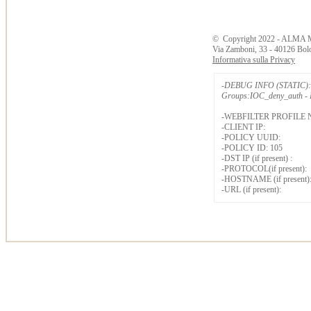
©
Copyright
2022 - ALMA 
Via Zamboni, 33 - 40126 Bol
Informativa sulla Privacy
-DEBUG INFO (STATIC): 
Groups:IOC_deny_auth - B
-WEBFILTER PROFILE 
-CLIENT IP:
-POLICY UUID:
-POLICY ID: 105
-DST IP (if present) :
-PROTOCOL(if present):
-HOSTNAME (if present)
-URL (if present):