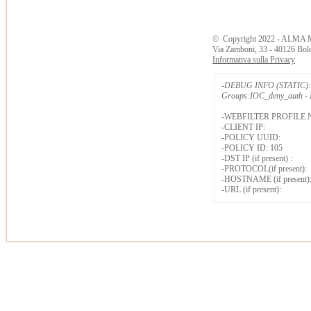
©
Copyright
2022 - ALMA 
Via Zamboni, 33 - 40126 Bol
Informativa sulla Privacy
-DEBUG INFO (STATIC): 
Groups:IOC_deny_auth - B
-WEBFILTER PROFILE 
-CLIENT IP:
-POLICY UUID:
-POLICY ID: 105
-DST IP (if present) :
-PROTOCOL(if present):
-HOSTNAME (if present)
-URL (if present):