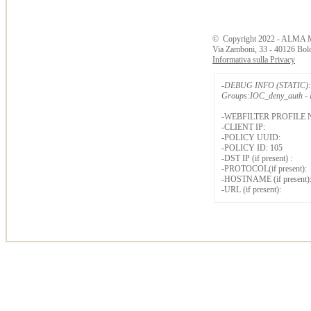
©
Copyright
2022 - ALMA 
Via Zamboni, 33 - 40126 Bol
Informativa sulla Privacy
-DEBUG INFO (STATIC): 
Groups:IOC_deny_auth - B
-WEBFILTER PROFILE 
-CLIENT IP:
-POLICY UUID:
-POLICY ID: 105
-DST IP (if present) :
-PROTOCOL(if present):
-HOSTNAME (if present)
-URL (if present):