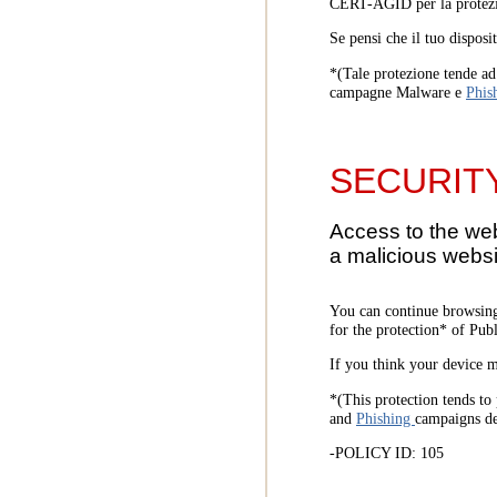
CERT-AGID per la protezi
Se pensi che il tuo disposi
*(Tale protezione tende ad 
campagne Malware e
Phis
SECURIT
Access to the we
a malicious websi
You can continue browsing
for the protection* of Pub
If you think your device m
*(This protection tends to 
and
Phishing
campaigns d
-POLICY ID: 105