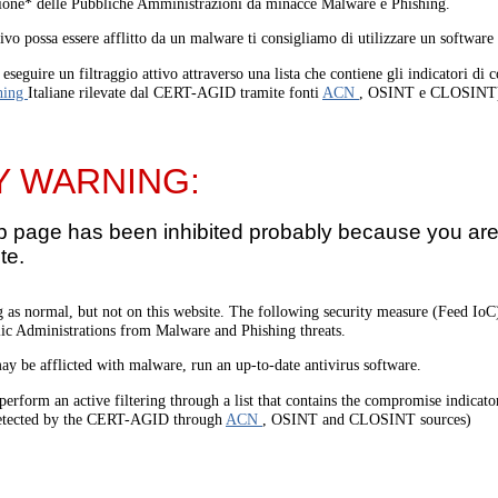
one* delle Pubbliche Amministrazioni da minacce Malware e Phishing.
tivo possa essere afflitto da un malware ti consigliamo di utilizzare un software
eseguire un filtraggio attivo attraverso una lista che contiene gli indicatori di
hing
Italiane rilevate dal CERT-AGID tramite fonti
ACN
, OSINT e CLOSINT
Y WARNING:
b page has been inhibited probably because you are 
te.
 as normal, but not on this website. The following security measure (Feed I
lic Administrations from Malware and Phishing threats.
ay be afflicted with malware, run an up-to-date antivirus software.
perform an active filtering through a list that contains the compromise indicato
etected by the CERT-AGID through
ACN
, OSINT and CLOSINT sources)