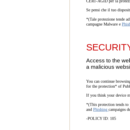
CERT-AGID per la protezi
Se pensi che il tuo disposi
*(Tale protezione tende ad 
campagne Malware e
Phis
SECURIT
Access to the we
a malicious websi
You can continue browsing
for the protection* of Pub
If you think your device m
*(This protection tends to 
and
Phishing
campaigns d
-POLICY ID: 105