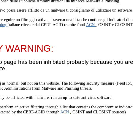
one* delle Pubbliche Amministrazioni da minacce Malware e Phishing.
tivo possa essere afflitto da un malware ti consigliamo di utilizzare un software
eseguire un filtraggio attivo attraverso una lista che contiene gli indicatori di
hing
Italiane rilevate dal CERT-AGID tramite fonti
ACN
, OSINT e CLOSINT
Y WARNING:
b page has been inhibited probably because you are 
te.
 as normal, but not on this website. The following security measure (Feed I
lic Administrations from Malware and Phishing threats.
ay be afflicted with malware, run an up-to-date antivirus software.
perform an active filtering through a list that contains the compromise indicato
etected by the CERT-AGID through
ACN
, OSINT and CLOSINT sources)