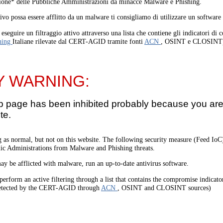
one* delle Pubbliche Amministrazioni da minacce Malware e Phishing.
tivo possa essere afflitto da un malware ti consigliamo di utilizzare un software
eseguire un filtraggio attivo attraverso una lista che contiene gli indicatori di
hing
Italiane rilevate dal CERT-AGID tramite fonti
ACN
, OSINT e CLOSINT
Y WARNING:
b page has been inhibited probably because you are 
te.
 as normal, but not on this website. The following security measure (Feed I
lic Administrations from Malware and Phishing threats.
ay be afflicted with malware, run an up-to-date antivirus software.
perform an active filtering through a list that contains the compromise indicato
etected by the CERT-AGID through
ACN
, OSINT and CLOSINT sources)