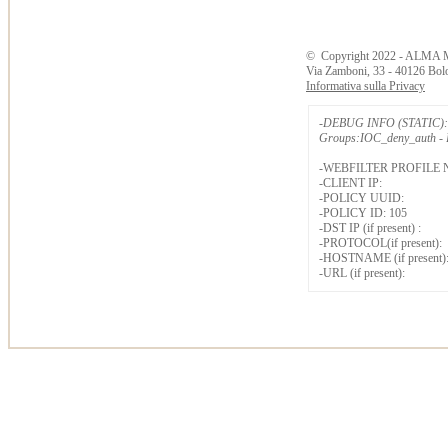
©
Copyright
2022 - ALMA 
Via Zamboni, 33 - 40126 Bol
Informativa sulla Privacy
-DEBUG INFO (STATIC): 
Groups:IOC_deny_auth - B
-WEBFILTER PROFILE 
-CLIENT IP:
-POLICY UUID:
-POLICY ID: 105
-DST IP (if present) :
-PROTOCOL(if present):
-HOSTNAME (if present)
-URL (if present):